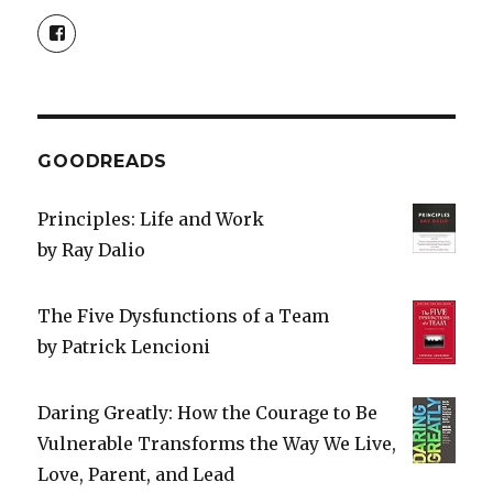
n
s
n
O
d
s
i
s
p
o
View
i
n
i
e
w
erik.csergezan’s
n
n
n
n
)
profile
n
e
n
s
e
w
e
i
on
w
w
w
n
Facebook
w
i
w
n
i
n
i
e
n
d
n
w
d
o
d
w
o
w
o
i
GOODREADS
w
)
w
n
)
)
d
o
w
Principles: Life and Work
)
by
Ray Dalio
The Five Dysfunctions of a Team
by
Patrick Lencioni
Daring Greatly: How the Courage to Be
Vulnerable Transforms the Way We Live,
Love, Parent, and Lead