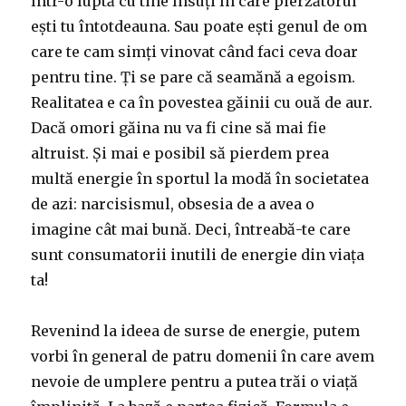
într-o luptă cu tine însuți în care pierzătorul
ești tu întotdeauna. Sau poate ești genul de om
care te cam simți vinovat când faci ceva doar
pentru tine. Ți se pare că seamănă a egoism.
Realitatea e ca în povestea găinii cu ouă de aur.
Dacă omori găina nu va fi cine să mai fie
altruist. Și mai e posibil să pierdem prea
multă energie în sportul la modă în societatea
de azi: narcisismul, obsesia de a avea o
imagine cât mai bună. Deci, întreabă-te care
sunt consumatorii inutili de energie din viața
ta!
Revenind la ideea de surse de energie, putem
vorbi în general de patru domenii în care avem
nevoie de umplere pentru a putea trăi o viață