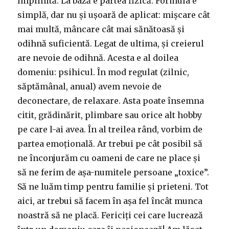
împlinită. La bază e partea fizică. Formula e
simplă, dar nu și ușoară de aplicat: mișcare cât
mai multă, mâncare cât mai sănătoasă și
odihnă suficientă. Legat de ultima, și creierul
are nevoie de odihnă. Acesta e al doilea
domeniu: psihicul. În mod regulat (zilnic,
săptămânal, anual) avem nevoie de
deconectare, de relaxare. Asta poate însemna
citit, grădinărit, plimbare sau orice alt hobby
pe care l-ai avea. În al treilea rând, vorbim de
partea emoțională. Ar trebui pe cât posibil să
ne înconjurăm cu oameni de care ne place și
să ne ferim de așa-numitele persoane „toxice”.
Să ne luăm timp pentru familie și prieteni. Tot
aici, ar trebui să facem în așa fel încât munca
noastră să ne placă. Fericiți cei care lucrează