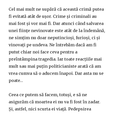
o
r
I
r
n
k
(
n
i
e
știu
(
O
(
e
w
Cel mai mult ne supără că această crimă putea
O
p
O
n
w
unde
p
e
p
d
i
mi-
fi evitată atât de ușor. Crime și criminali au
e
n
e
(
n
n
s
n
O
d
e
s
i
s
p
o
mai fost și vor mai fi. Dar atunci când salvarea
i
n
i
e
w
copilul?
n
n
n
n
)
unei ființe nevinovate este atât de la îndemână,
n
e
n
s
e
w
e
i
ne simțim nu doar neputincioși, furioși, ci și
w
w
w
n
w
i
w
n
i
n
i
e
vinovați pe undeva. Ne întrebăm dacă am fi
n
d
n
w
d
o
d
w
putut chiar noi face ceva pentru a
o
w
o
i
w
)
w
n
preîntâmpina tragedia. Iar toate reacțiile mai
)
)
d
o
w
mult sau mai puțin politicianiste arată că am
)
vrea cumva să o aducem înapoi. Dar asta nu se
poate…
Ceea ce putem să facem, totuși, e să ne
asigurăm că moartea ei nu va fi fost în zadar.
Și, astfel, nici scurta ei viață. Pedepsirea