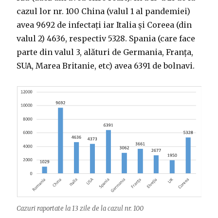
w
i
w
n
i
n
i
e
cazul lor nr. 100 China (valul 1 al pandemiei)
n
d
n
w
d
o
d
w
avea 9692 de infectați iar Italia și Coreea (din
o
w
o
i
w
)
w
n
valul 2) 4636, respectiv 5328. Spania (care face
)
)
d
o
w
parte din valul 3, alături de Germania, Franța,
)
SUA, Marea Britanie, etc) avea 6391 de bolnavi.
Cazuri raportate la 13 zile de la cazul nr. 100