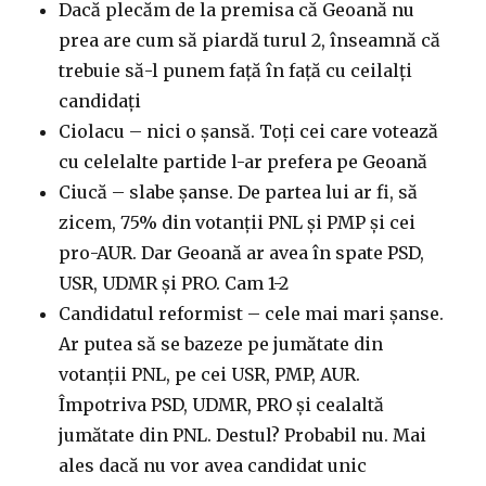
Dacă plecăm de la premisa că Geoană nu
prea are cum să piardă turul 2, înseamnă că
trebuie să-l punem față în față cu ceilalți
candidați
Ciolacu – nici o șansă. Toți cei care votează
cu celelalte partide l-ar prefera pe Geoană
Ciucă – slabe șanse. De partea lui ar fi, să
zicem, 75% din votanții PNL și PMP și cei
pro-AUR. Dar Geoană ar avea în spate PSD,
USR, UDMR și PRO. Cam 1-2
Candidatul reformist – cele mai mari șanse.
Ar putea să se bazeze pe jumătate din
votanții PNL, pe cei USR, PMP, AUR.
Împotriva PSD, UDMR, PRO și cealaltă
jumătate din PNL. Destul? Probabil nu. Mai
ales dacă nu vor avea candidat unic