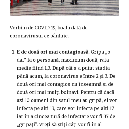
)
Vorbim de COVID-19, boala dată de
coronavirusul ce bântuie.
E de două ori mai contagioasă.
Gripa „o
dai” la o persoană, maximum două, rata
medie fiind 1,3. După cât s-a putut studia
până acum, la coronavirus e între 2 și 3. De
două ori mai contagios nu înseamnă și de
două ori mai mulți bolnavi. Pentru că dacă
azi 10 oameni din satul meu au gripă, ei vor
infecta pe alți 13, care vor infecta pe alți 17,
iar în a cincea tură de infectare vor fi 37 de
„gripați”. Vreți să știți câți vor fi în al