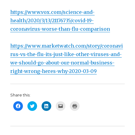
https://www.vox.com/science-and-
health/2020/3/13/21176735/covid-19-
coronavirus-worse-than-flu-comparison
https://www.marketwatch.com/story/coronavi
rus-vs-the-flu-its-just-like-other-viruses-and-
we-should-go-about-our-normal-business-
right-wrong-heres-why-2020-03-09
Share this:
C
C
C
C
C
l
l
l
l
l
i
i
i
i
i
c
c
c
c
c
k
k
k
k
k
t
t
t
t
t
o
o
o
o
o
s
s
s
e
p
h
h
h
m
r