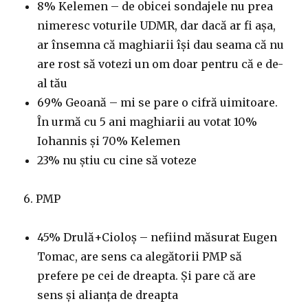
8% Kelemen – de obicei sondajele nu prea
nimeresc voturile UDMR, dar dacă ar fi așa,
ar însemna că maghiarii își dau seama că nu
are rost să votezi un om doar pentru că e de-
al tău
69% Geoană – mi se pare o cifră uimitoare.
În urmă cu 5 ani maghiarii au votat 10%
Iohannis și 70% Kelemen
23% nu știu cu cine să voteze
6. PMP
45% Drulă+Cioloș – nefiind măsurat Eugen
Tomac, are sens ca alegătorii PMP să
prefere pe cei de dreapta. Și pare că are
sens și alianța de dreapta