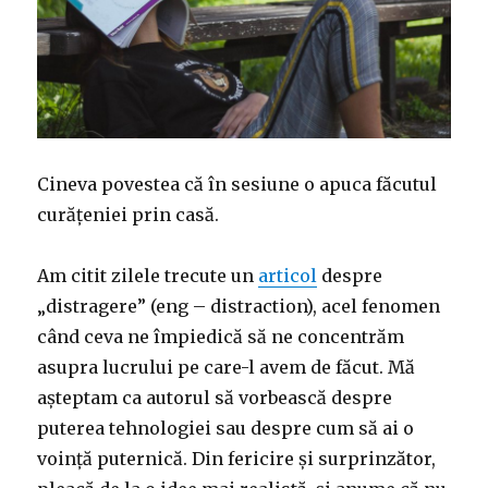
i
n
i
e
w
n
n
n
n
)
n
e
n
s
e
w
e
i
w
w
w
n
w
i
w
n
i
n
i
e
n
d
n
w
d
o
d
w
o
w
o
i
w
)
w
n
)
)
d
o
w
Cineva povestea că în sesiune o apuca făcutul
)
curățeniei prin casă.
Am citit zilele trecute un
articol
despre
„distragere” (eng – distraction), acel fenomen
când ceva ne împiedică să ne concentrăm
asupra lucrului pe care-l avem de făcut. Mă
așteptam ca autorul să vorbească despre
puterea tehnologiei sau despre cum să ai o
voință puternică. Din fericire și surprinzător,