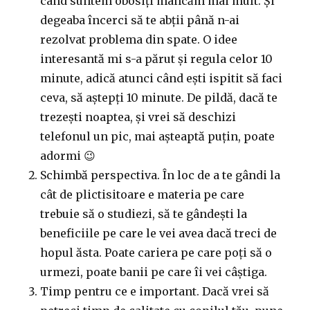
când suntem obosiți mâncăm mai mult. Și
degeaba încerci să te abții până n-ai
rezolvat problema din spate. O idee
interesantă mi s-a părut și regula celor 10
minute, adică atunci când ești ispitit să faci
ceva, să aștepți 10 minute. De pildă, dacă te
trezești noaptea, și vrei să deschizi
telefonul un pic, mai așteaptă puțin, poate
adormi 😉
Schimbă perspectiva. În loc de a te gândi la
cât de plictisitoare e materia pe care
trebuie să o studiezi, să te gândești la
beneficiile pe care le vei avea dacă treci de
hopul ăsta. Poate cariera pe care poți să o
urmezi, poate banii pe care îi vei câștiga.
Timp pentru ce e important. Dacă vrei să