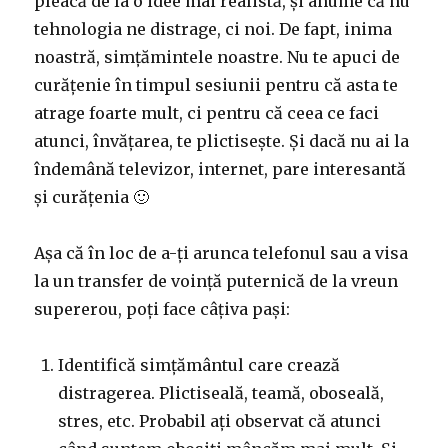
pleacă de la o idee mai realistă, și anume că nu
tehnologia ne distrage, ci noi. De fapt, inima
noastră, simțămintele noastre. Nu te apuci de
curățenie în timpul sesiunii pentru că asta te
atrage foarte mult, ci pentru că ceea ce faci
atunci, învățarea, te plictisește. Și dacă nu ai la
îndemână televizor, internet, pare interesantă
și curățenia 🙂
Așa că în loc de a-ți arunca telefonul sau a visa
la un transfer de voință puternică de la vreun
supererou, poți face câțiva pași:
Identifică simțământul care crează
distragerea. Plictiseală, teamă, oboseală,
stres, etc. Probabil ați observat că atunci