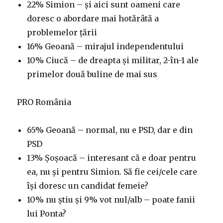
22% Simion – și aici sunt oameni care
doresc o abordare mai hotărâtă a
problemelor țării
16% Geoană – mirajul independentului
10% Ciucă – de dreapta și militar, 2-în-1 ale
primelor două buline de mai sus
PRO România
65% Geoană – normal, nu e PSD, dar e din
PSD
13% Șoșoacă – interesant că e doar pentru
ea, nu și pentru Simion. Să fie cei/cele care
își doresc un candidat femeie?
10% nu știu și 9% vot nul/alb – poate fanii
lui Ponta?