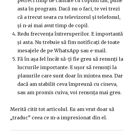
petreci timp de calitate cu copilul tău, pune
asta în program. Dacă nu o faci, te vei trezi
că a trecut seara cu televizorul și telefonul,
și n-ai mai avut timp de copil.
Redu frecvența întreruperilor. E importantă
și asta. Nu trebuie să fim notificați de toate
mesajele de pe WhatsApp sau e-mail.
Fă în așa fel încât să-ți fie greu să renunți la
lucrurile importante. E ușor să renunți la
planurile care sunt doar în mintea mea. Dar
dacă am stabilit ceva împreună cu cineva,
sau am promis cuiva, voi renunța mai greu.
Merită citit tot articolul. Eu am vrut doar să
„traduc” ceea ce m-a impresionat din el.