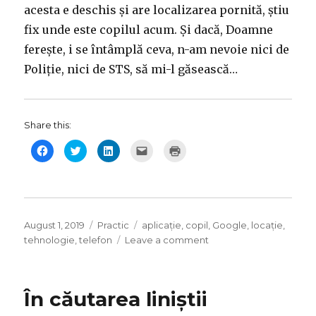
acesta e deschis și are localizarea pornită, știu
fix unde este copilul acum. Și dacă, Doamne
ferește, i se întâmplă ceva, n-am nevoie nici de
Poliție, nici de STS, să mi-l găsească…
Share this:
C
C
C
C
C
l
l
l
l
l
i
i
i
i
i
c
c
c
c
c
k
k
k
k
k
t
t
t
t
t
o
o
o
o
o
s
s
s
e
p
h
h
h
m
r
Posted
a
a
Categories
a
Tags
a
i
August 1, 2019
Practic
aplicație
,
copil
,
Google
,
locație
,
r
r
r
i
n
on
on
tehnologie
,
telefon
Leave a comment
e
e
e
l
t
o
o
o
t
(
Cum
n
n
n
h
O
F
T
L
i
p
mă
a
w
i
s
e
c
i
n
t
n
ajută
e
t
k
o
s
În căutarea liniștii
telefonul
b
t
e
a
i
o
e
d
f
n
să