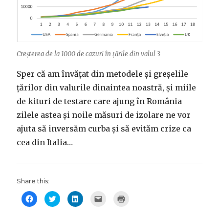
Creșterea de la 1000 de cazuri în țările din valul 3
Sper că am învățat din metodele și greșelile
țărilor din valurile dinaintea noastră, și miile
de kituri de testare care ajung în România
zilele astea și noile măsuri de izolare ne vor
ajuta să inversăm curba și să evităm crize ca
cea din Italia…
Share this:
C
C
C
C
C
l
l
l
l
l
i
i
i
i
i
c
c
c
c
c