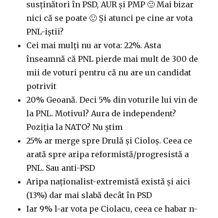
susținători în PSD, AUR și PMP 🙂 Mai bizar
nici că se poate 🙂 Și atunci pe cine ar vota
PNL-iștii?
Cei mai mulți nu ar vota: 22%. Asta
înseamnă că PNL pierde mai mult de 300 de
mii de voturi pentru că nu are un candidat
potrivit
20% Geoană. Deci 5% din voturile lui vin de
la PNL. Motivul? Aura de independent?
Poziția la NATO? Nu știm
25% ar merge spre Drulă și Cioloș. Ceea ce
arată spre aripa reformistă/progresistă a
PNL. Sau anti-PSD
Aripa naționalist-extremistă există și aici
(13%) dar mai slabă decât în PSD
Iar 9% l-ar vota pe Ciolacu, ceea ce habar n-