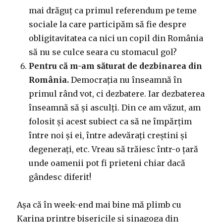
mai drăguț ca primul referendum pe teme
sociale la care participăm să fie despre
obligitavitatea ca nici un copil din România
să nu se culce seara cu stomacul gol?
Pentru că m-am săturat de dezbinarea din
România.
Democrația nu înseamnă în
primul rând vot, ci dezbatere. Iar dezbaterea
înseamnă să și asculți. Din ce am văzut, am
folosit și acest subiect ca să ne împărțim
între noi și ei, între adevărați creștini și
degenerați, etc. Vreau să trăiesc într-o țară
unde oamenii pot fi prieteni chiar dacă
gândesc diferit!
Așa că în week-end mai bine mă plimb cu
Karina printre bisericile și sinagoga din