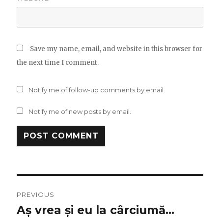
Save my name, email, and website in this browser for
the next time I comment.
Notify me of follow-up comments by email.
Notify me of new posts by email.
Post
PREVIOUS
navigation
Aș vrea și eu la cârciumă…
Previous