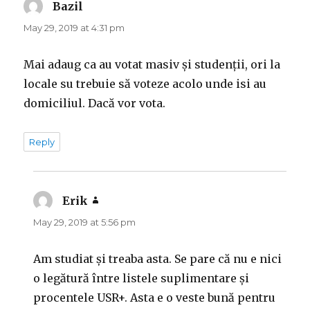
w
w
w
n
Bazil
says:
w
i
w
n
i
n
i
e
n
d
n
w
May 29, 2019 at 4:31 pm
d
o
d
w
o
w
o
i
w
)
w
n
)
)
d
Mai adaug ca au votat masiv și studenții, ori la
o
w
locale su trebuie să voteze acolo unde isi au
)
domiciliul. Dacă vor vota.
Reply
Erik
says:
May 29, 2019 at 5:56 pm
Am studiat și treaba asta. Se pare că nu e nici
o legătură între listele suplimentare și
procentele USR+. Asta e o veste bună pentru