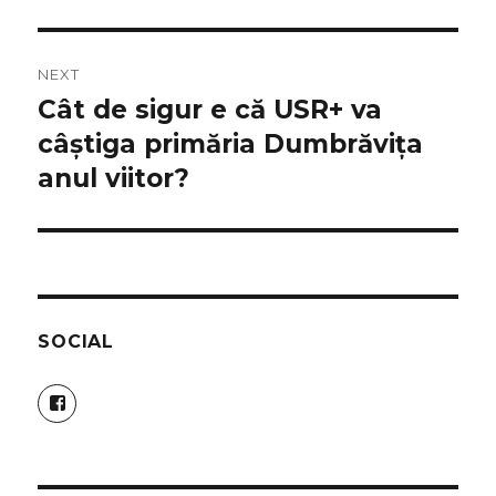
post:
NEXT
Cât de sigur e că USR+ va
Next
post:
câștiga primăria Dumbrăvița
anul viitor?
SOCIAL
View
erik.csergezan’s
profile
on
Facebook